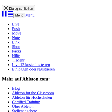
Dialog schließen
Menü
Menü
Live
Push
Move
Note
Link
Shop
Packs
Hilfe
Mehr
Live 12 kostenlos testen
Einloggen oder registrieren
Mehr auf Ableton.com:
Blog
Ableton for the Classroom
Ableton für Hochschulen
Certified Training
Über Ableton
Stellenangebote