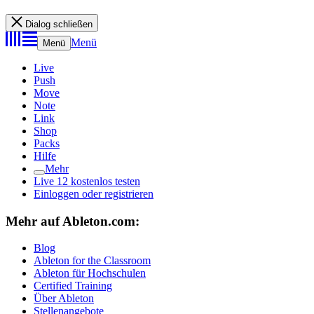
Dialog schließen
Menü
Menü
Live
Push
Move
Note
Link
Shop
Packs
Hilfe
Mehr
Live 12 kostenlos testen
Einloggen oder registrieren
Mehr auf Ableton.com:
Blog
Ableton for the Classroom
Ableton für Hochschulen
Certified Training
Über Ableton
Stellenangebote