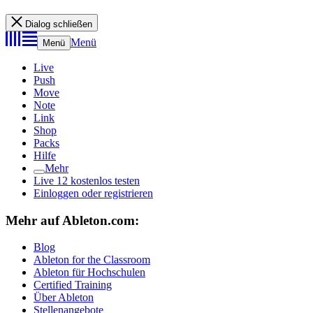
Dialog schließen
Menü
Menü
Live
Push
Move
Note
Link
Shop
Packs
Hilfe
Mehr
Live 12 kostenlos testen
Einloggen oder registrieren
Mehr auf Ableton.com:
Blog
Ableton for the Classroom
Ableton für Hochschulen
Certified Training
Über Ableton
Stellenangebote