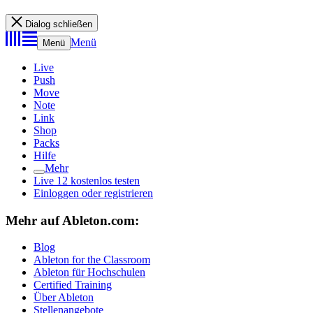
Dialog schließen
Menü
Menü
Live
Push
Move
Note
Link
Shop
Packs
Hilfe
Mehr
Live 12 kostenlos testen
Einloggen oder registrieren
Mehr auf Ableton.com:
Blog
Ableton for the Classroom
Ableton für Hochschulen
Certified Training
Über Ableton
Stellenangebote