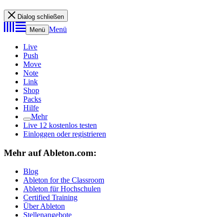
Dialog schließen
Menü
Menü
Live
Push
Move
Note
Link
Shop
Packs
Hilfe
Mehr
Live 12 kostenlos testen
Einloggen oder registrieren
Mehr auf Ableton.com:
Blog
Ableton for the Classroom
Ableton für Hochschulen
Certified Training
Über Ableton
Stellenangebote