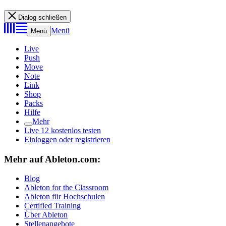
Dialog schließen
Menü
Menü
Live
Push
Move
Note
Link
Shop
Packs
Hilfe
Mehr
Live 12 kostenlos testen
Einloggen oder registrieren
Mehr auf Ableton.com:
Blog
Ableton for the Classroom
Ableton für Hochschulen
Certified Training
Über Ableton
Stellenangebote