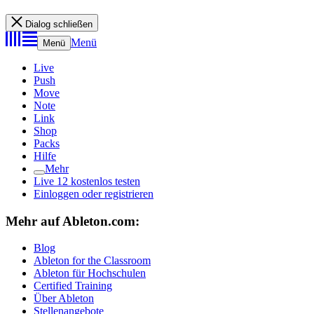
Dialog schließen
Menü
Menü
Live
Push
Move
Note
Link
Shop
Packs
Hilfe
Mehr
Live 12 kostenlos testen
Einloggen oder registrieren
Mehr auf Ableton.com:
Blog
Ableton for the Classroom
Ableton für Hochschulen
Certified Training
Über Ableton
Stellenangebote