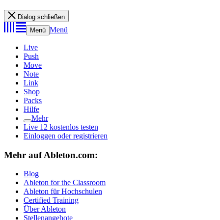
Dialog schließen
Menü
Menü
Live
Push
Move
Note
Link
Shop
Packs
Hilfe
Mehr
Live 12 kostenlos testen
Einloggen oder registrieren
Mehr auf Ableton.com:
Blog
Ableton for the Classroom
Ableton für Hochschulen
Certified Training
Über Ableton
Stellenangebote