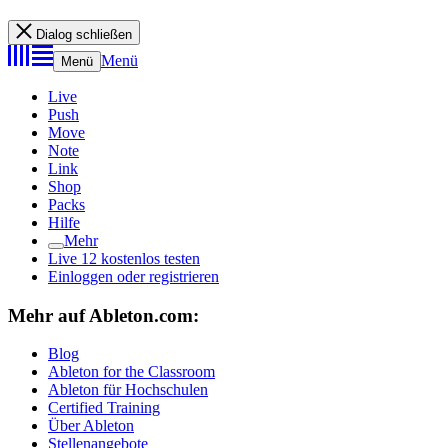
Dialog schließen
Menü
Menü
Live
Push
Move
Note
Link
Shop
Packs
Hilfe
Mehr
Live 12 kostenlos testen
Einloggen oder registrieren
Mehr auf Ableton.com:
Blog
Ableton for the Classroom
Ableton für Hochschulen
Certified Training
Über Ableton
Stellenangebote