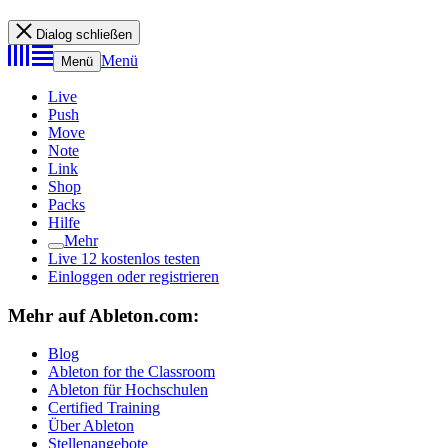
Dialog schließen
Menü
Menü
Live
Push
Move
Note
Link
Shop
Packs
Hilfe
Mehr
Live 12 kostenlos testen
Einloggen oder registrieren
Mehr auf Ableton.com:
Blog
Ableton for the Classroom
Ableton für Hochschulen
Certified Training
Über Ableton
Stellenangebote