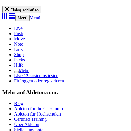
Dialog schließen
Menü
Menü
Live
Push
Move
Note
Link
Shop
Packs
Hilfe
Mehr
Live 12 kostenlos testen
Einloggen oder registrieren
Mehr auf Ableton.com:
Blog
Ableton for the Classroom
Ableton für Hochschulen
Certified Training
Über Ableton
Stellenangebote