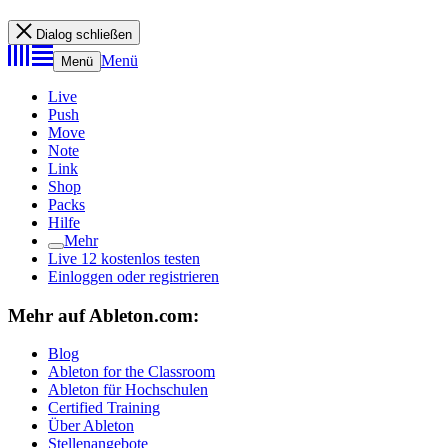
Dialog schließen
Menü
Menü
Live
Push
Move
Note
Link
Shop
Packs
Hilfe
Mehr
Live 12 kostenlos testen
Einloggen oder registrieren
Mehr auf Ableton.com:
Blog
Ableton for the Classroom
Ableton für Hochschulen
Certified Training
Über Ableton
Stellenangebote