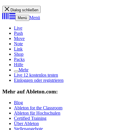
Dialog schließen
Menü
Menü
Live
Push
Move
Note
Link
Shop
Packs
Hilfe
Mehr
Live 12 kostenlos testen
Einloggen oder registrieren
Mehr auf Ableton.com:
Blog
Ableton for the Classroom
Ableton für Hochschulen
Certified Training
Über Ableton
Stellenangebote