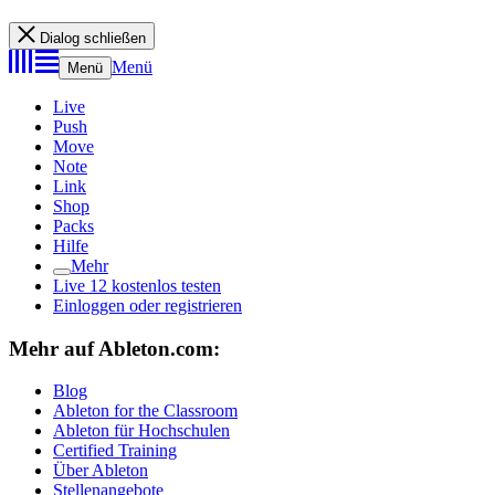
Dialog schließen
Menü
Menü
Live
Push
Move
Note
Link
Shop
Packs
Hilfe
Mehr
Live 12 kostenlos testen
Einloggen oder registrieren
Mehr auf Ableton.com:
Blog
Ableton for the Classroom
Ableton für Hochschulen
Certified Training
Über Ableton
Stellenangebote