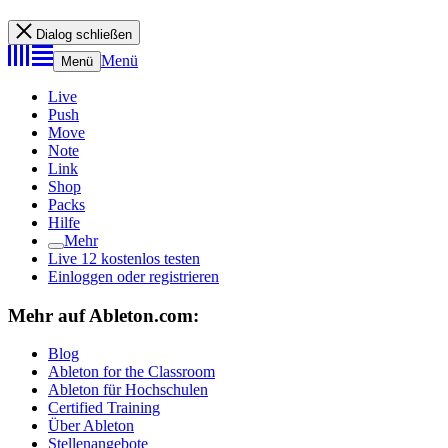
Dialog schließen
Menü
Menü
Live
Push
Move
Note
Link
Shop
Packs
Hilfe
Mehr
Live 12 kostenlos testen
Einloggen oder registrieren
Mehr auf Ableton.com:
Blog
Ableton for the Classroom
Ableton für Hochschulen
Certified Training
Über Ableton
Stellenangebote