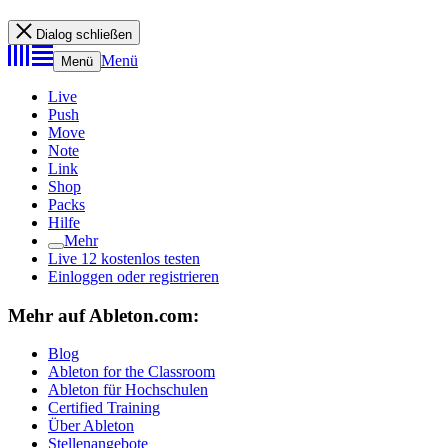
Dialog schließen
Menü
Menü
Live
Push
Move
Note
Link
Shop
Packs
Hilfe
Mehr
Live 12 kostenlos testen
Einloggen oder registrieren
Mehr auf Ableton.com:
Blog
Ableton for the Classroom
Ableton für Hochschulen
Certified Training
Über Ableton
Stellenangebote