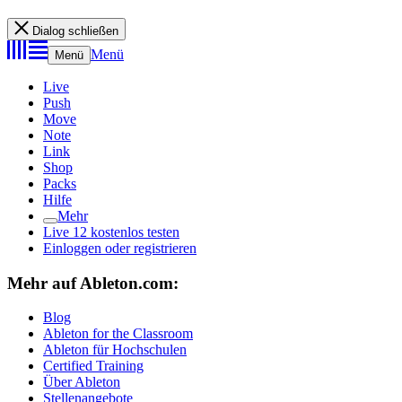
Dialog schließen
Menü
Menü
Live
Push
Move
Note
Link
Shop
Packs
Hilfe
Mehr
Live 12 kostenlos testen
Einloggen oder registrieren
Mehr auf Ableton.com:
Blog
Ableton for the Classroom
Ableton für Hochschulen
Certified Training
Über Ableton
Stellenangebote