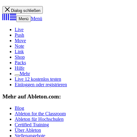
Dialog schließen
Menü
Menü
Live
Push
Move
Note
Link
Shop
Packs
Hilfe
Mehr
Live 12 kostenlos testen
Einloggen oder registrieren
Mehr auf Ableton.com:
Blog
Ableton for the Classroom
Ableton für Hochschulen
Certified Training
Über Ableton
Stellenangebote