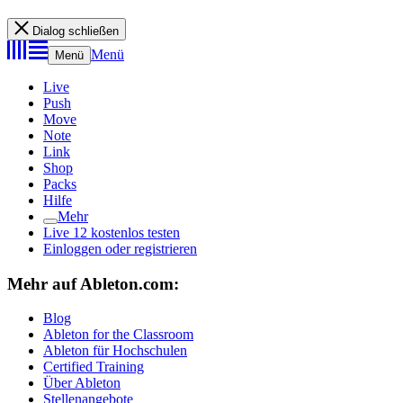
Dialog schließen
Menü
Menü
Live
Push
Move
Note
Link
Shop
Packs
Hilfe
Mehr
Live 12 kostenlos testen
Einloggen oder registrieren
Mehr auf Ableton.com:
Blog
Ableton for the Classroom
Ableton für Hochschulen
Certified Training
Über Ableton
Stellenangebote