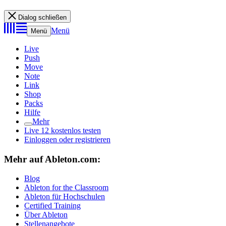
Dialog schließen
Menü
Menü
Live
Push
Move
Note
Link
Shop
Packs
Hilfe
Mehr
Live 12 kostenlos testen
Einloggen oder registrieren
Mehr auf Ableton.com:
Blog
Ableton for the Classroom
Ableton für Hochschulen
Certified Training
Über Ableton
Stellenangebote