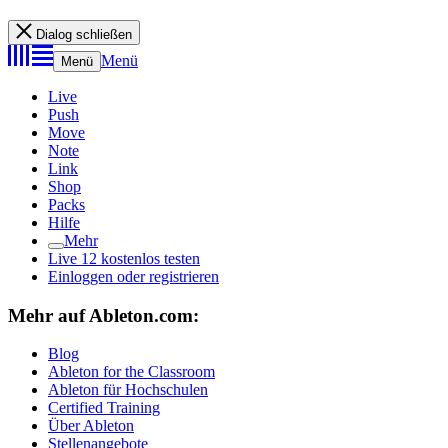
Dialog schließen
Menü
Menü
Live
Push
Move
Note
Link
Shop
Packs
Hilfe
Mehr
Live 12 kostenlos testen
Einloggen oder registrieren
Mehr auf Ableton.com:
Blog
Ableton for the Classroom
Ableton für Hochschulen
Certified Training
Über Ableton
Stellenangebote