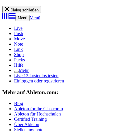
Dialog schließen
Menü
Menü
Live
Push
Move
Note
Link
Shop
Packs
Hilfe
Mehr
Live 12 kostenlos testen
Einloggen oder registrieren
Mehr auf Ableton.com:
Blog
Ableton for the Classroom
Ableton für Hochschulen
Certified Training
Über Ableton
Stellenangebote