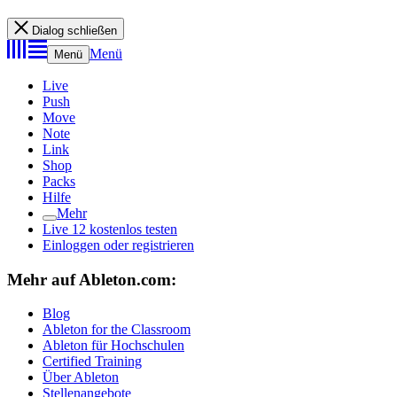
Dialog schließen
Menü
Menü
Live
Push
Move
Note
Link
Shop
Packs
Hilfe
Mehr
Live 12 kostenlos testen
Einloggen oder registrieren
Mehr auf Ableton.com:
Blog
Ableton for the Classroom
Ableton für Hochschulen
Certified Training
Über Ableton
Stellenangebote