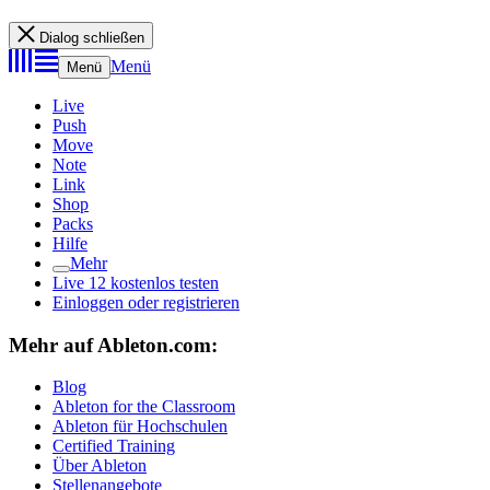
Dialog schließen
Menü
Menü
Live
Push
Move
Note
Link
Shop
Packs
Hilfe
Mehr
Live 12 kostenlos testen
Einloggen oder registrieren
Mehr auf Ableton.com:
Blog
Ableton for the Classroom
Ableton für Hochschulen
Certified Training
Über Ableton
Stellenangebote