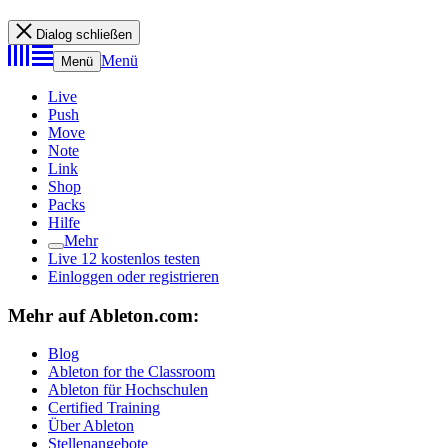
Dialog schließen
Menü
Menü
Live
Push
Move
Note
Link
Shop
Packs
Hilfe
Mehr
Live 12 kostenlos testen
Einloggen oder registrieren
Mehr auf Ableton.com:
Blog
Ableton for the Classroom
Ableton für Hochschulen
Certified Training
Über Ableton
Stellenangebote