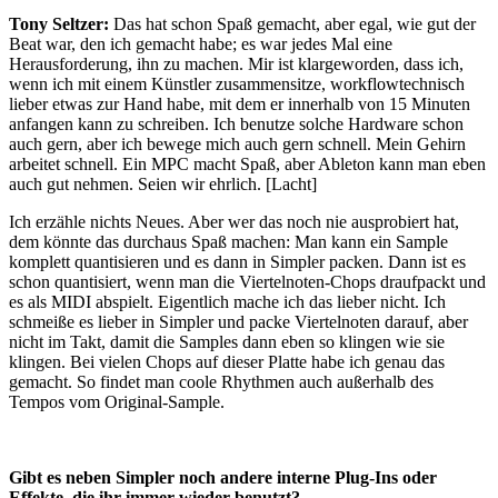
Tony Seltzer:
Das hat schon Spaß gemacht, aber egal, wie gut der
Beat war, den ich gemacht habe; es war jedes Mal eine
Herausforderung, ihn zu machen. Mir ist klargeworden, dass ich,
wenn ich mit einem Künstler zusammensitze, workflowtechnisch
lieber etwas zur Hand habe, mit dem er innerhalb von 15 Minuten
anfangen kann zu schreiben. Ich benutze solche Hardware schon
auch gern, aber ich bewege mich auch gern schnell. Mein Gehirn
arbeitet schnell. Ein MPC macht Spaß, aber Ableton kann man eben
auch gut nehmen. Seien wir ehrlich. [Lacht]
Ich erzähle nichts Neues. Aber wer das noch nie ausprobiert hat,
dem könnte das durchaus Spaß machen: Man kann ein Sample
komplett quantisieren und es dann in Simpler packen. Dann ist es
schon quantisiert, wenn man die Viertelnoten-Chops draufpackt und
es als MIDI abspielt. Eigentlich mache ich das lieber nicht. Ich
schmeiße es lieber in Simpler und packe Viertelnoten darauf, aber
nicht im Takt, damit die Samples dann eben so klingen wie sie
klingen. Bei vielen Chops auf dieser Platte habe ich genau das
gemacht. So findet man coole Rhythmen auch außerhalb des
Tempos vom Original-Sample.
Gibt es neben Simpler noch andere interne Plug-Ins oder
Effekte, die ihr immer wieder benutzt?