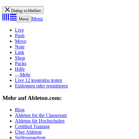
Dialog schließen
Menü
Menü
Live
Push
Move
Note
Link
Shop
Packs
Hilfe
Mehr
Live 12 kostenlos testen
Einloggen oder registrieren
Mehr auf Ableton.com:
Blog
Ableton for the Classroom
Ableton für Hochschulen
Certified Training
Über Ableton
Stellenangebote