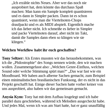
„Ich erzähle nichts Neues. Aber wer das noch nie
ausprobiert hat, dem könnte das durchaus Spaß
machen: Man kann ein Sample komplett quantisieren
und es dann in Simpler packen. Dann ist es schon
quantisiert, wenn man die Viertelnoten-Chops
draufpackt und es als MIDI abspielt. Eigentlich mache
ich das lieber nicht. Ich schmeiße es lieber in Simpler
und packe Viertelnoten darauf, aber nicht im Takt,
damit die Samples dann eben so klingen wie sie
klingen.“
Welchen Workflow habt ihr euch geschaffen?
Tony Seltzer:
Als Erstes mussten wir das herausbekommen, was
ich die „Philostrophie“ des Songs nennen würde, den wir machen
wollen. Zusammengefasst also: „Welchen Genre-Einfluss, welchen
Sound oder welche Stimmung spürt man?“ „Das war fast wie ein
Moodboard. Wir haben auch alberne Sachen gemacht, zum Beispiel
einen minimalistischen brasilianischen Funksong, der es nicht in das
Projekt geschafft hat. Einige dieser Sachen hatte vorher keiner von
uns ausprobiert, also haben wir das gemeinsam gemacht.
Anysia Kym:
Tony hat mit dem Aufbau losgelegt und ich habe
parallel dazu geschrieben, während ich Melodien ausgecheckt habe.
Und jedes Mal, wenn ich was am Start hatte, hat er ganz unauffällig