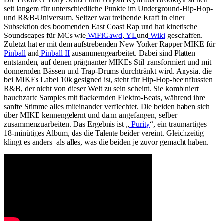
seit langem für unterschiedliche Punkte im Underground-Hip-Hop-
und R&B-Universum. Seltzer war treibende Kraft in einer
Subsektion des boomenden East Coast Rap und hat kinetische
Soundscapes für MCs wie
WiFiGawd
,
YL
und
Wiki
geschaffen.
Zuletzt hat er mit dem aufstrebenden New Yorker Rapper MIKE für
Pinball
and
Pinball II
zusammengearbeitet. Dabei sind Platten
entstanden, auf denen prägnanter MIKEs Stil transformiert und mit
donnernden Bässen und Trap-Drums durchtränkt wird. Anysia, die
bei MIKEs Label 10k gesigned ist, steht für Hip-Hop-beeinflussten
R&B, der nicht von dieser Welt zu sein scheint. Sie kombiniert
hauchzarte Samples mit flackernden Elektro-Beats, während ihre
sanfte Stimme alles miteinander verflechtet. Die beiden haben sich
über MIKE kennengelernt und dann angefangen, selber
zusammenzuarbeiten. Das Ergebnis ist „
Purity
“, ein traumartiges
18-minütiges Album, das die Talente beider vereint. Gleichzeitig
klingt es anders als alles, was die beiden je zuvor gemacht haben.