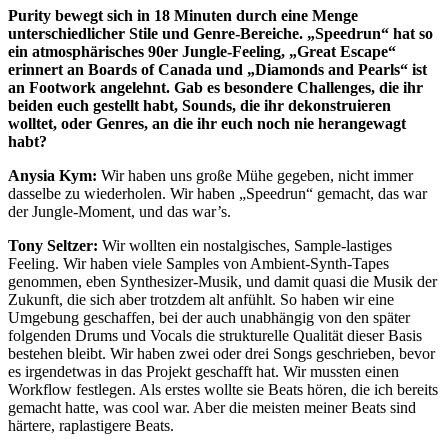
Purity bewegt sich in 18 Minuten durch eine Menge
unterschiedlicher Stile und Genre-Bereiche. „Speedrun“ hat so
ein atmosphärisches 90er Jungle-Feeling, „Great Escape“
erinnert an Boards of Canada und „Diamonds and Pearls“ ist
an Footwork angelehnt. Gab es besondere Challenges, die ihr
beiden euch gestellt habt, Sounds, die ihr dekonstruieren
wolltet, oder Genres, an die ihr euch noch nie herangewagt
habt?
Anysia Kym:
Wir haben uns große Mühe gegeben, nicht immer
dasselbe zu wiederholen. Wir haben „Speedrun“ gemacht, das war
der Jungle-Moment, und das war’s.
Tony Seltzer:
Wir wollten ein nostalgisches, Sample-lastiges
Feeling. Wir haben viele Samples von Ambient-Synth-Tapes
genommen, eben Synthesizer-Musik, und damit quasi die Musik der
Zukunft, die sich aber trotzdem alt anfühlt. So haben wir eine
Umgebung geschaffen, bei der auch unabhängig von den später
folgenden Drums und Vocals die strukturelle Qualität dieser Basis
bestehen bleibt. Wir haben zwei oder drei Songs geschrieben, bevor
es irgendetwas in das Projekt geschafft hat. Wir mussten einen
Workflow festlegen. Als erstes wollte sie Beats hören, die ich bereits
gemacht hatte, was cool war. Aber die meisten meiner Beats sind
härtere, raplastigere Beats.