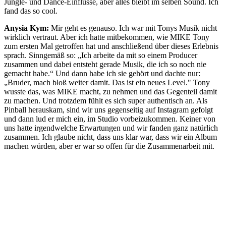
Jungle- und Dance-Einflüsse, aber alles bleibt im selben Sound. Ich
fand das so cool.
Anysia Kym:
Mir geht es genauso. Ich war mit Tonys Musik nicht
wirklich vertraut. Aber ich hatte mitbekommen, wie MIKE Tony
zum ersten Mal getroffen hat und anschließend über dieses Erlebnis
sprach. Sinngemäß so: „Ich arbeite da mit so einem Producer
zusammen und dabei entsteht gerade Musik, die ich so noch nie
gemacht habe.“ Und dann habe ich sie gehört und dachte nur:
„Bruder, mach bloß weiter damit. Das ist ein neues Level." Tony
wusste das, was MIKE macht, zu nehmen und das Gegenteil damit
zu machen. Und trotzdem fühlt es sich super authentisch an. Als
Pinball herauskam, sind wir uns gegenseitig auf Instagram gefolgt
und dann lud er mich ein, im Studio vorbeizukommen. Keiner von
uns hatte irgendwelche Erwartungen und wir fanden ganz natürlich
zusammen. Ich glaube nicht, dass uns klar war, dass wir ein Album
machen würden, aber er war so offen für die Zusammenarbeit mit.