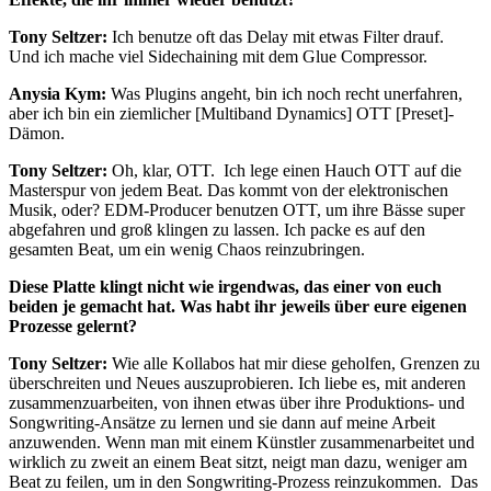
Tony Seltzer:
Ich benutze oft das Delay mit etwas Filter drauf.
Und ich mache viel Sidechaining mit dem Glue Compressor.
Anysia Kym:
Was Plugins angeht, bin ich noch recht unerfahren,
aber ich bin ein ziemlicher [Multiband Dynamics] OTT [Preset]-
Dämon.
Tony Seltzer:
Oh, klar, OTT. Ich lege einen Hauch OTT auf die
Masterspur von jedem Beat. Das kommt von der elektronischen
Musik, oder? EDM-Producer benutzen OTT, um ihre Bässe super
abgefahren und groß klingen zu lassen. Ich packe es auf den
gesamten Beat, um ein wenig Chaos reinzubringen.
Diese Platte klingt nicht wie irgendwas, das einer von euch
beiden je gemacht hat. Was habt ihr jeweils über eure eigenen
Prozesse gelernt?
Tony Seltzer:
Wie alle Kollabos hat mir diese geholfen, Grenzen zu
überschreiten und Neues auszuprobieren. Ich liebe es, mit anderen
zusammenzuarbeiten, von ihnen etwas über ihre Produktions- und
Songwriting-Ansätze zu lernen und sie dann auf meine Arbeit
anzuwenden. Wenn man mit einem Künstler zusammenarbeitet und
wirklich zu zweit an einem Beat sitzt, neigt man dazu, weniger am
Beat zu feilen, um in den Songwriting-Prozess reinzukommen. Das