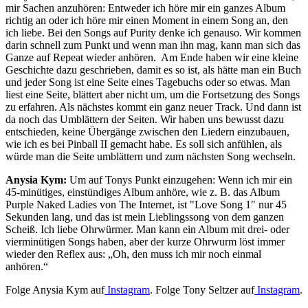
mir Sachen anzuhören: Entweder ich höre mir ein ganzes Album
richtig an oder ich höre mir einen Moment in einem Song an, den
ich liebe. Bei den Songs auf Purity denke ich genauso. Wir kommen
darin schnell zum Punkt und wenn man ihn mag, kann man sich das
Ganze auf Repeat wieder anhören. Am Ende haben wir eine kleine
Geschichte dazu geschrieben, damit es so ist, als hätte man ein Buch
und jeder Song ist eine Seite eines Tagebuchs oder so etwas. Man
liest eine Seite, blättert aber nicht um, um die Fortsetzung des Songs
zu erfahren. Als nächstes kommt ein ganz neuer Track. Und dann ist
da noch das Umblättern der Seiten. Wir haben uns bewusst dazu
entschieden, keine Übergänge zwischen den Liedern einzubauen,
wie ich es bei Pinball II gemacht habe. Es soll sich anfühlen, als
würde man die Seite umblättern und zum nächsten Song wechseln.
Anysia Kym:
Um auf Tonys Punkt einzugehen: Wenn ich mir ein
45-minütiges, einstündiges Album anhöre, wie z. B. das Album
Purple Naked Ladies von The Internet, ist "Love Song 1" nur 45
Sekunden lang, und das ist mein Lieblingssong von dem ganzen
Scheiß. Ich liebe Ohrwürmer. Man kann ein Album mit drei- oder
vierminütigen Songs haben, aber der kurze Ohrwurm löst immer
wieder den Reflex aus: „Oh, den muss ich mir noch einmal
anhören.“
Folge Anysia Kym auf
Instagram
. Folge Tony Seltzer auf
Instagram
.