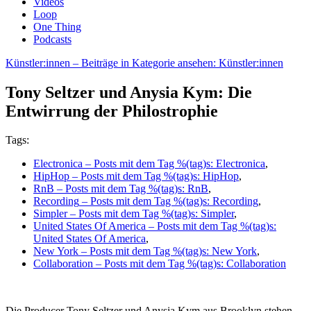
Videos
Loop
One Thing
Podcasts
Künstler:innen
– Beiträge in Kategorie ansehen: Künstler:innen
Tony Seltzer und Anysia Kym: Die
Entwirrung der Philostrophie
Tags:
Electronica
– Posts mit dem Tag %(tag)s: Electronica
,
HipHop
– Posts mit dem Tag %(tag)s: HipHop
,
RnB
– Posts mit dem Tag %(tag)s: RnB
,
Recording
– Posts mit dem Tag %(tag)s: Recording
,
Simpler
– Posts mit dem Tag %(tag)s: Simpler
,
United States Of America
– Posts mit dem Tag %(tag)s:
United States Of America
,
New York
– Posts mit dem Tag %(tag)s: New York
,
Collaboration
– Posts mit dem Tag %(tag)s: Collaboration
Die Producer Tony Seltzer und Anysia Kym aus Brooklyn stehen