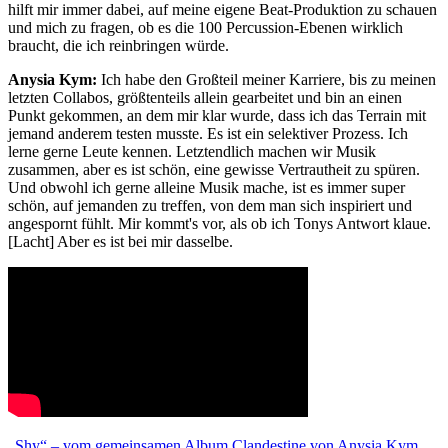
hilft mir immer dabei, auf meine eigene Beat-Produktion zu schauen
und mich zu fragen, ob es die 100 Percussion-Ebenen wirklich
braucht, die ich reinbringen würde.
Anysia Kym:
Ich habe den Großteil meiner Karriere, bis zu meinen
letzten Collabos, größtenteils allein gearbeitet und bin an einen
Punkt gekommen, an dem mir klar wurde, dass ich das Terrain mit
jemand anderem testen musste. Es ist ein selektiver Prozess. Ich
lerne gerne Leute kennen. Letztendlich machen wir Musik
zusammen, aber es ist schön, eine gewisse Vertrautheit zu spüren.
Und obwohl ich gerne alleine Musik mache, ist es immer super
schön, auf jemanden zu treffen, von dem man sich inspiriert und
angespornt fühlt. Mir kommt's vor, als ob ich Tonys Antwort klaue.
[Lacht] Aber es ist bei mir dasselbe.
„Shy“ – vom gemeinsamen Album Clandestine von Anysia Kym