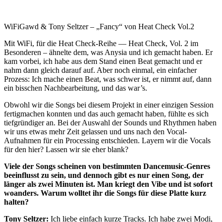
WiFiGawd & Tony Seltzer – „Fancy“ von Heat Check Vol.2
Mit WiFi, für die Heat Check-Reihe — Heat Check, Vol. 2 im
Besonderen – ähnelte dem, was Anysia und ich gemacht haben. Er
kam vorbei, ich habe aus dem Stand einen Beat gemacht und er
nahm dann gleich darauf auf. Aber noch einmal, ein einfacher
Prozess: Ich mache einen Beat, was schwer ist, er nimmt auf, dann
ein bisschen Nachbearbeitung, und das war’s.
Obwohl wir die Songs bei diesem Projekt in einer einzigen Session
fertigmachen konnten und das auch gemacht haben, fühlte es sich
tiefgründiger an. Bei der Auswahl der Sounds und Rhythmen haben
wir uns etwas mehr Zeit gelassen und uns nach den Vocal-
Aufnahmen für ein Processing entschieden. Layern wir die Vocals
für den hier? Lassen wir sie eher blank?
Viele der Songs scheinen von bestimmten Dancemusic-Genres
beeinflusst zu sein, und dennoch gibt es nur einen Song, der
länger als zwei Minuten ist. Man kriegt den Vibe und ist sofort
woanders. Warum wolltet ihr die Songs für diese Platte kurz
halten?
Tony Seltzer:
Ich liebe einfach kurze Tracks. Ich habe zwei Modi,