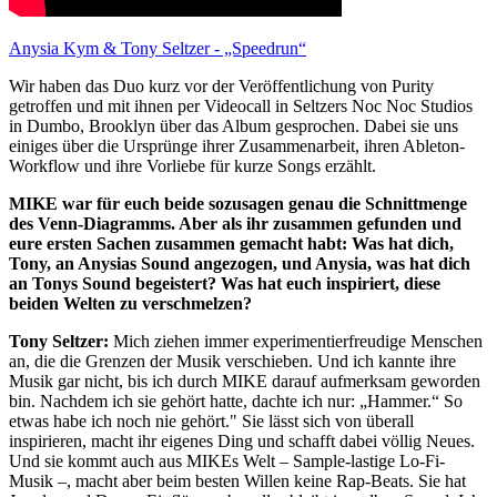
Anysia Kym & Tony Seltzer - „Speedrun“
Wir haben das Duo kurz vor der Veröffentlichung von Purity
getroffen und mit ihnen per Videocall in Seltzers Noc Noc Studios
in Dumbo, Brooklyn über das Album gesprochen. Dabei sie uns
einiges über die Ursprünge ihrer Zusammenarbeit, ihren Ableton-
Workflow und ihre Vorliebe für kurze Songs erzählt.
MIKE war für euch beide sozusagen genau die Schnittmenge
des Venn-Diagramms. Aber als ihr zusammen gefunden und
eure ersten Sachen zusammen gemacht habt: Was hat dich,
Tony, an Anysias Sound angezogen, und Anysia, was hat dich
an Tonys Sound begeistert? Was hat euch inspiriert, diese
beiden Welten zu verschmelzen?
Tony Seltzer:
Mich ziehen immer experimentierfreudige Menschen
an, die die Grenzen der Musik verschieben. Und ich kannte ihre
Musik gar nicht, bis ich durch MIKE darauf aufmerksam geworden
bin. Nachdem ich sie gehört hatte, dachte ich nur: „Hammer.“ So
etwas habe ich noch nie gehört." Sie lässt sich von überall
inspirieren, macht ihr eigenes Ding und schafft dabei völlig Neues.
Und sie kommt auch aus MIKEs Welt – Sample-lastige Lo-Fi-
Musik –, macht aber beim besten Willen keine Rap-Beats. Sie hat