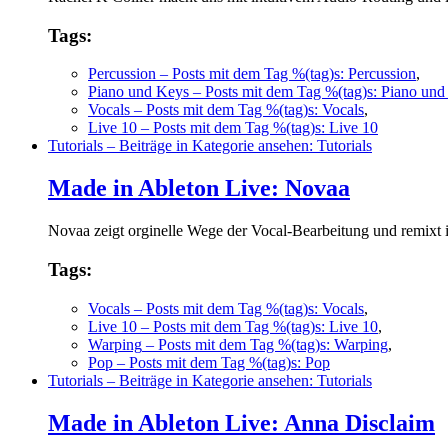
Tags:
Percussion
– Posts mit dem Tag %(tag)s: Percussion
,
Piano und Keys
– Posts mit dem Tag %(tag)s: Piano und
Vocals
– Posts mit dem Tag %(tag)s: Vocals
,
Live 10
– Posts mit dem Tag %(tag)s: Live 10
Tutorials
– Beiträge in Kategorie ansehen: Tutorials
Made in Ableton Live: Novaa
Novaa zeigt orginelle Wege der Vocal-Bearbeitung und remixt 
Tags:
Vocals
– Posts mit dem Tag %(tag)s: Vocals
,
Live 10
– Posts mit dem Tag %(tag)s: Live 10
,
Warping
– Posts mit dem Tag %(tag)s: Warping
,
Pop
– Posts mit dem Tag %(tag)s: Pop
Tutorials
– Beiträge in Kategorie ansehen: Tutorials
Made in Ableton Live: Anna Disclaim