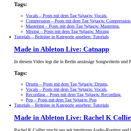
Tags:
Vocals
– Posts mit dem Tag %(tag)s: Vocals
,
Compression
– Posts mit dem Tag %(tag)s: Compression
Mastering
– Posts mit dem Tag %(tag)s: Mastering
,
Mixing
– Posts mit dem Tag %(tag)s: Mixing
Tutorials
– Beiträge in Kategorie ansehen: Tutorials
Made in Ableton Live: Catnapp
In diesem Video legt die in Berlin ansässige Songwriterin un
Tags:
Drums
– Posts mit dem Tag %(tag)s: Drums
,
Vocals
– Posts mit dem Tag %(tag)s: Vocals
,
Recording
– Posts mit dem Tag %(tag)s: Recording
,
Pop
– Posts mit dem Tag %(tag)s: Pop
Tutorials
– Beiträge in Kategorie ansehen: Tutorials
Made in Ableton Live: Rachel K Colli
Rachel K Collier macht uns mit intuitivem Audio-Routing und 