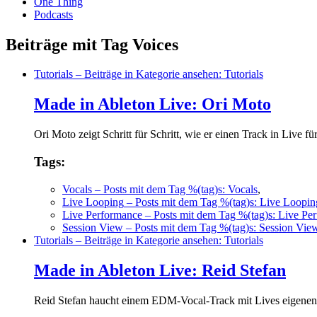
One Thing
Podcasts
Beiträge mit Tag Voices
Tutorials
– Beiträge in Kategorie ansehen: Tutorials
Made in Ableton Live: Ori Moto
Ori Moto zeigt Schritt für Schritt, wie er einen Track in Live fü
Tags:
Vocals
– Posts mit dem Tag %(tag)s: Vocals
,
Live Looping
– Posts mit dem Tag %(tag)s: Live Loopin
Live Performance
– Posts mit dem Tag %(tag)s: Live Pe
Session View
– Posts mit dem Tag %(tag)s: Session Vie
Tutorials
– Beiträge in Kategorie ansehen: Tutorials
Made in Ableton Live: Reid Stefan
Reid Stefan haucht einem EDM-Vocal-Track mit Lives eigenen