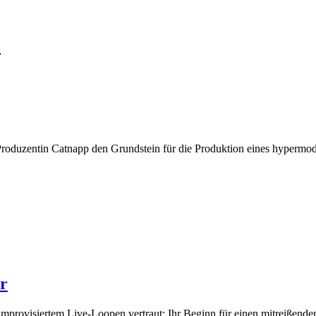
,
d Produzentin Catnapp den Grundstein für die Produktion eines hypermo
er
improvisiertem Live-Loopen vertraut: Ihr Beginn für einen mitreißende