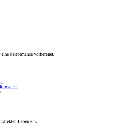
r eine Performance vorbereitet.
g
,
rformance
,
w
 Effekten Leben ein.