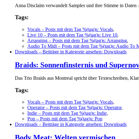
Anna Disclaim verwandelt Samples und ihre Stimme in Daten –
Tags:
Vocals
– Posts mit dem Tag %(tag)s: Vocals
,
Live 10
– Posts mit dem Tag %(tag)s: Live 10
,
Arranging
– Posts mit dem Tag %(tag)s: Arranging
,
Audio To Midi
– Posts mit dem Tag %(tag)s: Audio To 
Downloads
– Beiträge in Kategorie ansehen: Downloads
Braids: Sonnenfinsternis und Superno
Das Trio Braids aus Montreal spricht über Texteschreiben, Kl
Tags:
Vocals
– Posts mit dem Tag %(tag)s: Vocals
,
Operator
– Posts mit dem Tag %(tag)s: Operator
,
Indie
– Posts mit dem Tag %(tag)s: Indie
,
Pop
– Posts mit dem Tag %(tag)s: Pop
Downloads
– Beiträge in Kategorie ansehen: Downloads
Body Meat: Welten vermischen