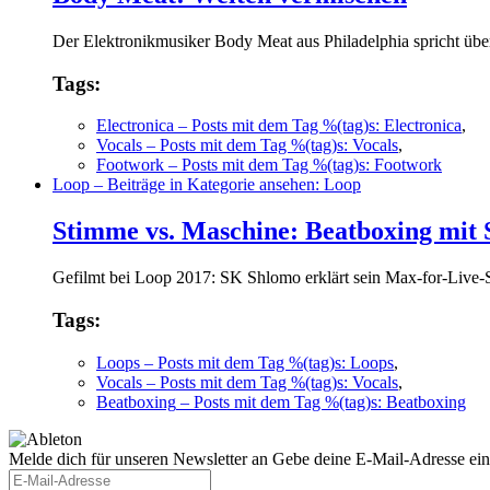
Der Elektronikmusiker Body Meat aus Philadelphia spricht üb
Tags:
Electronica
– Posts mit dem Tag %(tag)s: Electronica
,
Vocals
– Posts mit dem Tag %(tag)s: Vocals
,
Footwork
– Posts mit dem Tag %(tag)s: Footwork
Loop
– Beiträge in Kategorie ansehen: Loop
Stimme vs. Maschine: Beatboxing mit
Gefilmt bei Loop 2017: SK Shlomo erklärt sein Max-for-Live-S
Tags:
Loops
– Posts mit dem Tag %(tag)s: Loops
,
Vocals
– Posts mit dem Tag %(tag)s: Vocals
,
Beatboxing
– Posts mit dem Tag %(tag)s: Beatboxing
Melde dich für unseren Newsletter an
Gebe deine E-Mail-Adresse ein