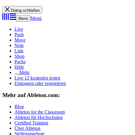
Dialog schließen
Menü
Menü
Live
Push
Move
Note
Link
Shop
Packs
Hilfe
Mehr
Live 12 kostenlos testen
Einloggen oder registrieren
Mehr auf Ableton.com:
Blog
Ableton for the Classroom
Ableton für Hochschulen
Certified Training
Über Ableton
Stellenangebote