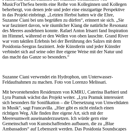
MusicForTheSea bereits eine Reihe von Kolleginnen und Kollegen
beherbergt, von denen jede und jeder eine einzigartige Perspektive
in das Projekt einbringt. „Letzten Herbst hatten wir die Ehre,
Suzanne Ciani bei uns begrüßen zu dürfen“, erinnert sie sich. „Sie
war fasziniert davon, wie räumlicher Klang die natürliche Resonanz
des Meeres ausdehnen konnte. Rafael Anton Irisarri fand Inspiration
im Himmel, während er den Wellen von oben lauschte. Grand River
war vom taktilen Erlebnis bei der Berührung des Salzes mit dem
Posidonia-Seegras fasziniert. Jede Künstlerin und jeder Künstler
verbindet sich auf seine oder ihre eigene Weise mit der Natur und
das macht das Ganze so besonders.“
Suzanne Ciani verwendet ein Hydrophon, um Unterwasser-
Feldaufnahmen zu machen. Foto von Lorenzo Melissari.
Mit bevorstehenden Residenzen von KMRU, Caterina Barbieri und
Lyra Pramuk wächst das Projekt weiter. „Lyra Pramuk interessiert
sich besonders für Sonifikation – die Übersetzung von Umweltdaten
in Musik“, sagt Francavilla. „Hier gibt es nicht einfach einen
richtigen Weg. Alle finden ihre eigene Art, sich mit der
Meeresumwelt auseinanderzusetzen. Ich würde gern eine
Gemeinschaft von Kunstschaffenden aufbauen, die zu „Blue
Ambassadors“ auf Lebenszeit werden. Das Posidonia Soundscapes