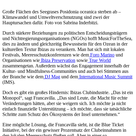
Große Flächen des Seegrases Posidonia oceanica sterben ab –
Klimawandel und Umweltverschmutzung sind zwei der
Hauptursachen dafür. Foto von Sabrina Inderbitzi.
Durch stärkere Beziehungen zu politischen Entscheidungsträgern
und Nichtregierungsorganisationen (NGOs) hofft MusicForTheSea,
dies zu ändern und gleichzeitig Bewusstsein für den Ozean in der
kulturellen Textur Ibizas zu verankern. Man hat sich mit lokalen
Festivals, Meeresschutzkonferenzen wie dem
Foro Marino
und
Organisationen wie
Ibiza Preservation
sowie
True World
zusammengetan. Außerdem wächst das Engagement innerhalb der
Kultur- und Mindfulness-Communities und auch bei Stimmen aus
der Branche wie dem
DJ Mag
und dem
International Music Summit
(IMS).
Doch es gibt ein großes Hindernis: Ibizas Clubindustrie. „Das ist ein
Monopol“, sagt Francavilla. „Das sind Leute, die Macht für echte
Veränderungen hätten, aber sie weigern sich. Ich möchte ja nicht
einfach finanzielle Unterstützung – ich möchte, dass sie tatsächliche
Schritte zum Schutz des Ökosystems der Insel unternehmen.“
Eine mögliche Lösung, die Francavilla sieht, ist die Blue Ticket
Initiative, bei der ein gewisser Prozentsatz der Clubeinnahmen in
den lokalen Meeresschutz fließen soll. Aber in einer so