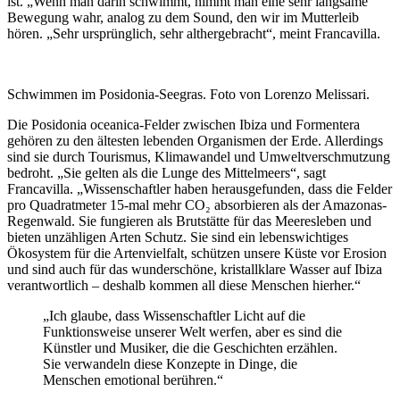
ist. „Wenn man darin schwimmt, nimmt man eine sehr langsame
Bewegung wahr, analog zu dem Sound, den wir im Mutterleib
hören. „Sehr ursprünglich, sehr althergebracht“, meint Francavilla.
Schwimmen im Posidonia-Seegras. Foto von Lorenzo Melissari.
Die Posidonia oceanica-Felder zwischen Ibiza und Formentera
gehören zu den ältesten lebenden Organismen der Erde. Allerdings
sind sie durch Tourismus, Klimawandel und Umweltverschmutzung
bedroht. „Sie gelten als die Lunge des Mittelmeers“, sagt
Francavilla. „Wissenschaftler haben herausgefunden, dass die Felder
pro Quadratmeter 15-mal mehr CO₂ absorbieren als der Amazonas-
Regenwald. Sie fungieren als Brutstätte für das Meeresleben und
bieten unzähligen Arten Schutz. Sie sind ein lebenswichtiges
Ökosystem für die Artenvielfalt, schützen unsere Küste vor Erosion
und sind auch für das wunderschöne, kristallklare Wasser auf Ibiza
verantwortlich – deshalb kommen all diese Menschen hierher.“
„Ich glaube, dass Wissenschaftler Licht auf die
Funktionsweise unserer Welt werfen, aber es sind die
Künstler und Musiker, die die Geschichten erzählen.
Sie verwandeln diese Konzepte in Dinge, die
Menschen emotional berühren.“