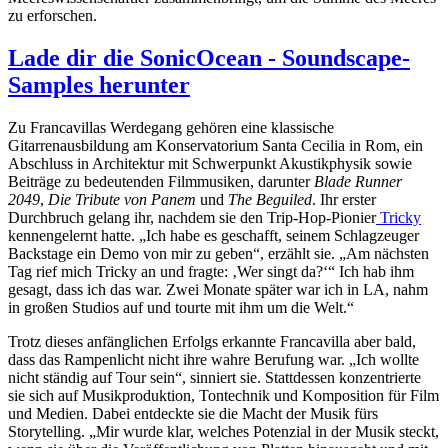
zu erforschen.
Lade dir die SonicOcean - Soundscape-
Samples herunter
Zu Francavillas Werdegang gehören eine klassische
Gitarrenausbildung am Konservatorium Santa Cecilia in Rom, ein
Abschluss in Architektur mit Schwerpunkt Akustikphysik sowie
Beiträge zu bedeutenden Filmmusiken, darunter
Blade Runner
2049
,
Die Tribute von Panem
und
The Beguiled
. Ihr erster
Durchbruch gelang ihr, nachdem sie den Trip-Hop-Pionier
Tricky
kennengelernt hatte. „Ich habe es geschafft, seinem Schlagzeuger
Backstage ein Demo von mir zu geben“, erzählt sie. „Am nächsten
Tag rief mich Tricky an und fragte: ‚Wer singt da?‘“ Ich hab ihm
gesagt, dass ich das war. Zwei Monate später war ich in LA, nahm
in großen Studios auf und tourte mit ihm um die Welt.“
Trotz dieses anfänglichen Erfolgs erkannte Francavilla aber bald,
dass das Rampenlicht nicht ihre wahre Berufung war. „Ich wollte
nicht ständig auf Tour sein“, sinniert sie. Stattdessen konzentrierte
sie sich auf Musikproduktion, Tontechnik und Komposition für Film
und Medien. Dabei entdeckte sie die Macht der Musik fürs
Storytelling. „Mir wurde klar, welches Potenzial in der Musik steckt,