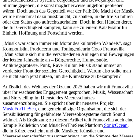
Stimme gegeben, die sonst möglicherweise ungehört geblieben
wären. Doch auch das Gegenteil war der Fall: Die Macht der Musik
wurde manchmal dazu missbraucht, zu spalten, in die Irre zu führen
oder den Status quo aufrechtzuerhalten. Doch in den Händen derer,
die für Gerechtigkeit kämpfen, kann sie zu einem Katalysator für
Einheit, Hoffnung und Fortschritt werden.
„Musik war schon immer ein Motor des kulturellen Wandels“, sagt
Komponistin, Producerin und Toningenieurin Coco Francavilla.
„Man schaue sich nur die verschiedenen Anliegen und Bewegungen
der letzten Jahrzehnte an – Bürgerrechte, Hungersnöte,
Antikriegsproteste, Punk, Rave-Kultur. Musik stand immer an
vorderster Front der sozialen Gerechtigkeit. Warum also sollte man
sie nicht auch jetzt nutzen, um die Klimakrise zu bekämpfen?“
Anlässlich des Welttags der Ozeane 2025 haben wir mit Francavilla
über ihr wachsendes Engagement gesprochen, Musik, Wissenschaft
und Storytelling im Dienste des Meeresschutzes
zusammenzubringen. Sie spricht über ihr neuestes Projekt,
MusicForTheSea
, eine gemeinnützige Organisation, die sich der
Sensibilisierung für gefährdete Meeresökosysteme durch Sound
widmet. Als Ergänzung zu diesem Artikel teilt Francavilla auch eine
Sample-Kollektion von MusicForTheSeas Plattform
SonicOcean
,
die in Kürze erscheint und die Musiker, Künstler und
Meereswissenschaftler zusammenbringt, um die Stimme des Meeres